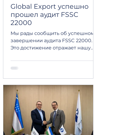
Global Export успешно
прошел аудит FSSC
22000
Мы рады сообщить об успешном
завершении аудита FSSC 22000.
Это достижение отражает нашу
неизменную приверженность
безопасности пищевой
продукции, высокому качеству и
непрерывному
совершенствованию. Оно
подтверждает эффективность
наших систем управления и
стремление соответствовать
международно признанным
стандартам. Мы искренне
благодарим всех, кто внес свой
вклад в достижение этого важного