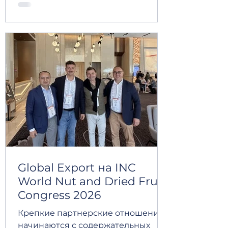
значимые знакомства с
партнерами и профессионалами
мировой индустрии сухофруктов и
орехов. 🌍 Подобные мероприятия,
как INC Congress, вновь
подтверждают важность
сотрудничества, доверия и
долгосрочных партнерских
отношений в международной
торговле. 🤝 Мы искренне
благодарим всех, с кем нам
удалось встретиться, и с
нетерпением ждем п
Global Export на INC
World Nut and Dried Fruit
Congress 2026
Крепкие партнерские отношения
начинаются с содержательных