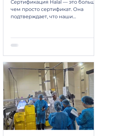
Сертификация Halal — это больше,
чем просто сертификат. Она
подтверждает, что наши
производственные процессы
соответствуют установленным
требованиям Halal, а система
менеджмента качества
обеспечивает высокий уровень
контроля, прослеживаемости и
безопасности продукции на
каждом этапе. Компания Global
Export Company успешно прошла
аудит Halal на производственных
площадках по переработке
сухофруктов и бобовых, вновь
подтвердив соответствие
международно признанным
требованиям Hal