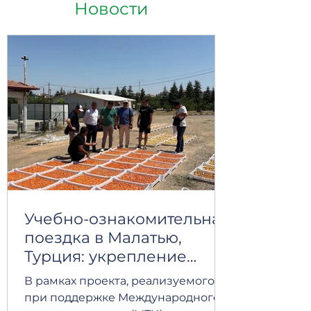
Новости
Учебно-ознакомительная
поездка в Малатью,
Турция: укрепление
регионального
В рамках проекта, реализуемого
сотрудничества и обмен
при поддержке Международного