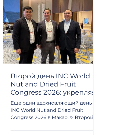
Export усилить корпоративное
управление, повысить
эффективность бизнес-процессов,
расширить экспортные
возможности и продолжить
внедрение лучших
международных стандартов в
своей деятельности. Мы
рассматриваем это
сотрудничество как важную
поддержку на пути
Второй день INC World
Nut and Dried Fruit
Congress 2026: укрепляя
международные связи
Еще один вдохновляющий день на
INC World Nut and Dried Fruit
Congress 2026 в Макао. ✨ Второй
день конгресса принес новые
встречи, ценные беседы и