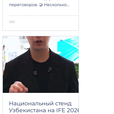
переговоров. 🤝 Несколько
моментов первого дня INC World
Nut and Dried Fruit Congress 2026 в
Макао — одного из ведущих
мировых мероприятий в
индустрии сухофруктов и орехов.
Конгресс объединил
профессионалов отрасли,
партнеров и компании со всего
мира, создав ценные возможности
для установления деловых
контактов, обсуждения актуальных
вопросов и развития будущего
сотрудничества.
Национальный стенд
Узбекистана на IFE 2026