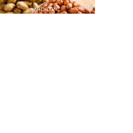
Арахис
В сколупе / Без скорлупы
Чернослив
Испанка / Венгерка