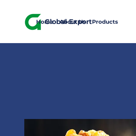
Global Export
Home
About Us
Products